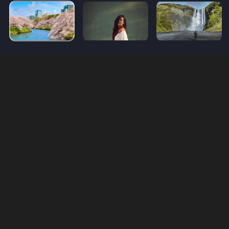
Come funziona il tool GenErase?
GenErase porta la rimozione degli oggetti a un nuovo livello.
Utilizzando l'AI generativa, non solo cancella elementi e
distrazioni indesiderati, ma riempie anche gli spazi vuoti con
texture ed elementi che si fondono alla perfezione con l'area
circostante. Le tue foto appariranno esattamente come le
avevi immaginate.