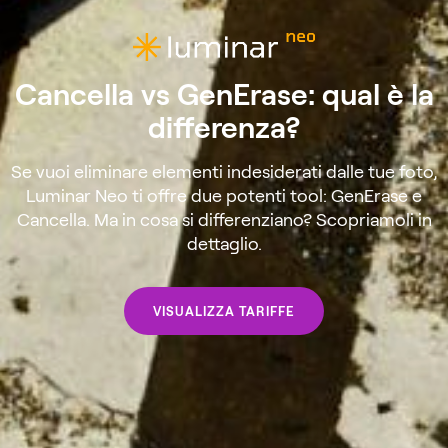
Cancella vs GenErase: qual è la
differenza?
Se vuoi eliminare elementi indesiderati dalle tue foto,
Luminar Neo ti offre due potenti tool: GenErase e
Cancella. Ma in cosa si differenziano? Scopriamoli in
dettaglio.
VISUALIZZA TARIFFE