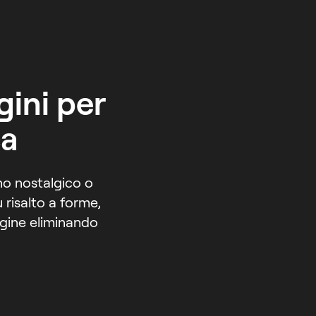
gini per
ca
no nostalgico o
 risalto a forme,
agine eliminando