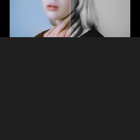
Die Vielseitigkeit von entsättigtem
Bildmaterial
For individuals with color vision deficiencies or other visual
impairments, black and white images may be easier to
interpret.
Remove color from photos to improve accessibility by
ensuring that important information or details are still
discernible in grayscale.