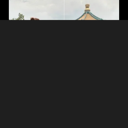
Vorteile des AI-Outfit-Wechsels, der
über Stilwechsel hinausgeht
Dieses Tool ändert nicht nur dein Outfit, sondern behält auch
die Beleuchtung, Textur und natürlichen Körperkonturen bei,