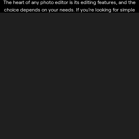
The heart of any photo editor is its editing features, and the
choice depends on your needs. If you’re looking for simple
yet professional-looking photos, Luminar, with its advanced
retouching tools and creative effects, is the way to go.
Pixlr, while more basic, provides essential features like
filters, overlays, and retouching tools, perfect for quick
edits and casual use.