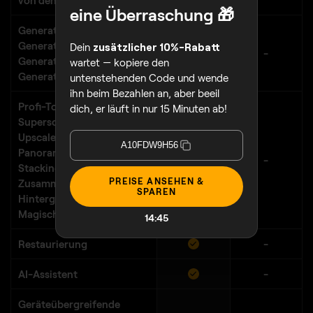
eine Überraschung 🎁
Generative AI-Funktionen:
Generatives Löschen,
Dein
zusätzlicher 10%-Rabatt
-
Generatives Austauschen,
wartet — kopiere den
Generatives Erweitern
untenstehenden Code und wende
ihn beim Bezahlen an, aber beeil
Profi-Tools:
dich, er läuft in nur 15 Minuten ab!
Superschärfen
AI
,
Upscale
AI
, Rauschfrei
AI
,
A10FDW9H56
Panorama Stacking, Focus
-
Stacking, HDR-
PREISE ANSEHEN &
Zusammenfügen,
SPAREN
Hintergrundentfernung,
Magisches Licht
AI
14:43
Restaurierung
-
AI-Assistent
-
Geräteübergreifende