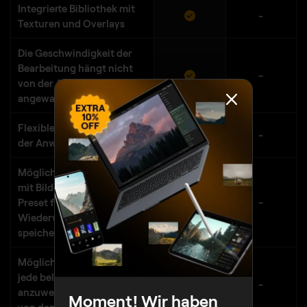
Integrierte Bibliothek mit
-
Texturen und Overlays
Die Geschwindigkeit der
Bearbeitung hängt nicht
-
von der Anzahl der
angewandten Tools ab
Flexible Reihenfolge bei
-
der Anwendung der Tools
Möglichkeit, alle Ebenen
mit Bildern und Masken als
Preset für die spätere
-
Wiederverwendung zu
speichern
Möglichkeit, Presets auf
jede beliebige Ebene
-
anzuwenden, unabhängig
Moment! Wir haben
von den anderen