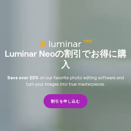
Luminar Neoの
割引でお得に購
入
Save over 20%
on our favorite photo editing software and
turn your images into true masterpieces.
割引を申し込む