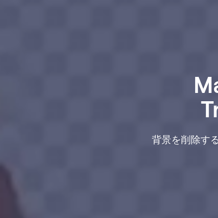
Ma
T
背景を削除す