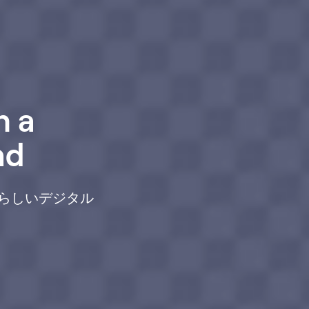
h a
nd
らしいデジタル