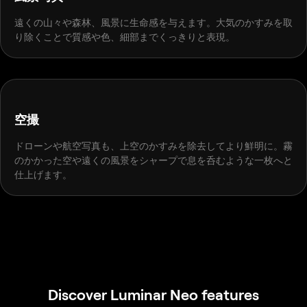
遠くの山々や森林、風景に生命感を与えます。大気のかすみを取
り除くことで質感や色、細部までくっきりと表現。
BEFORE
AFTER
空撮
ドローンや航空写真も、上空のかすみを除去してより鮮明に。霧
のかかった空や遠くの風景をシャープで息を呑むような一枚へと
仕上げます。
Discover Luminar Neo features