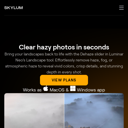
Clear hazy photos in seconds
Bring your landscapes back to life with the Dehaze slider in Luminar
Neo’s Landscape tool. Effortlessly remove haze, fog, or
atmospheric haze to reveal vivid colors, crisp details, and stunning
depth in every shot.
VIEW PLANS
Works as
MacOS
&
Windows
app