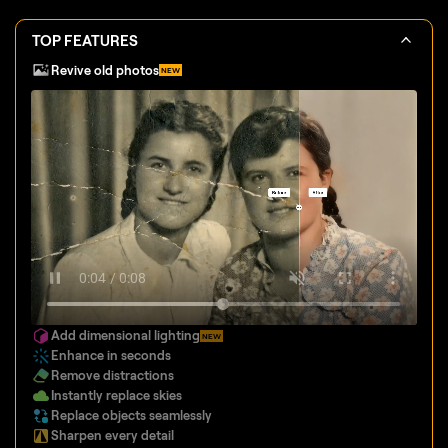
TOP FEATURES
Revive old photos
NEW
Add dimensional lighting
NEW
Enhance in seconds
Remove distractions
Instantly replace skies
Replace objects seamlessly
Sharpen every detail