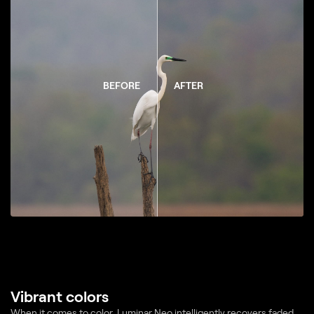
BEFORE
AFTER
Vibrant colors
When it comes to color, Luminar Neo intelligently recovers faded