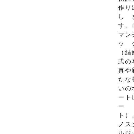
作り
し
す。
マン
ッ
（結
式の
真や
たな
いの
ート
ー
ト）
ノス
ルジ