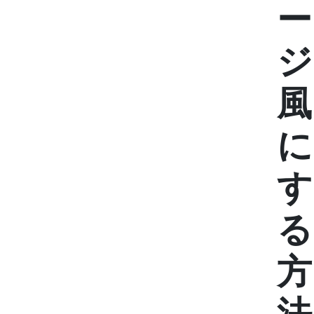
ー
ジ
風
に
す
る
方
法