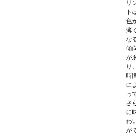
リ
ト
色
薄
な
傾
が
り
時
に
っ
さ
に
わ
が