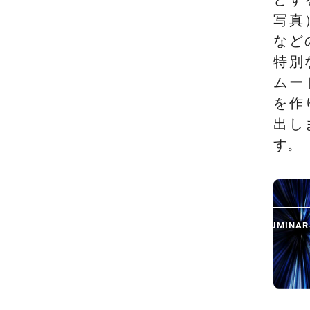
写真
など
特別
ムー
を作
出し
す。
LUMINA