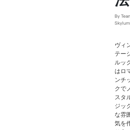
By
Tea
Skylum
ヴィ
テー
ルッ
はロ
ンチ
クで
スタ
ジッ
な雰
気を