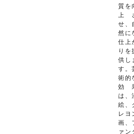
質を
上
せ、
然に
仕上
りを
供し
す。
術的
効
は、
絵、
レヨ
画、
ァン