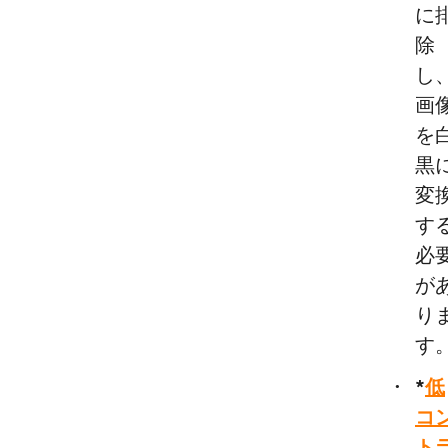
に
除
し
画
を
黒
変
す
必
が
り
す
*
低
コ
ト