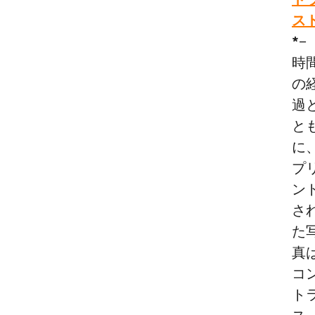
ス
*
–
時
の
過
と
に
プ
ン
さ
た
真
コ
ト