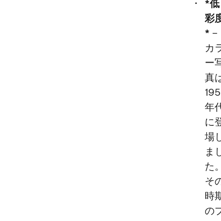
*低
彩
*
–
カ
ー
真
195
年
に
場
ま
た
そ
時
の