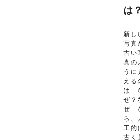
は
新し
写真
古い
真の
うに
える
は
ぜ？
ぜ
ら、
工的
古く