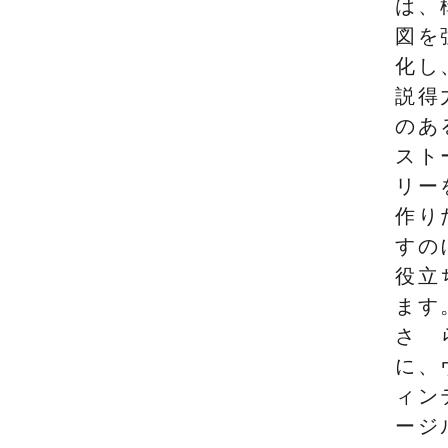
は、
図を
化し
説得
のあ
スト
リー
作り
すの
役立
ます
さ
に、
ィン
ージ