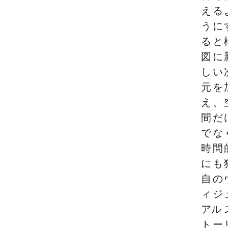
える
うに
ると
図に
しい
元を
え、
間だ
でな
時間
にも
自の
ィジ
アル 
トー