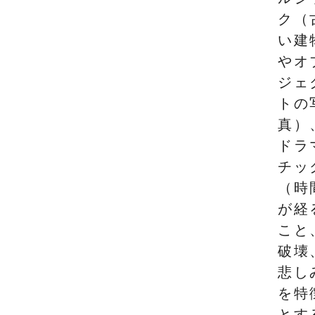
ク（
い建
やオ
ジェ
トの
真）
ドラ
チッ
（時
が経
こと
破壊
悲し
を特
とす