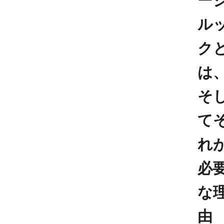
ー
ル
ク
は
そ
て
れ
必
な
由