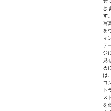
せ
き
す
写
を
ィ
テ
ジ
見
る
は
コ
ト
ス
を