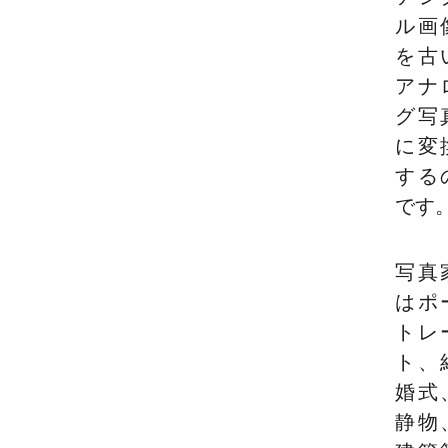
ル画
を古
アナ
グ写
に変
する
です
写真
はポ
トレ
ト、
婚式
静物