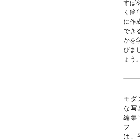
すば
く簡
に作
でき
かを
びま
ょう
モダ
な写
編集
フ
は、