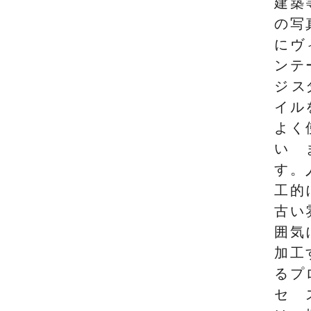
建築
の写
にヴ
ンテ
ジ ス
イル
よく
い
す。
工的
古い
囲気
加工
るプ
セ