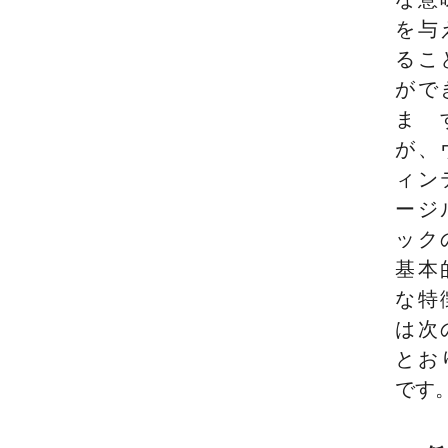
を与
るこ
がで
ま
が、
ィン
ージ
ック
基本
な特
は次
とお
です