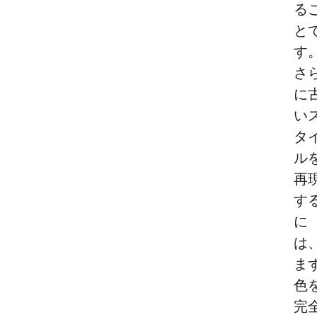
る
と
す
さ
に
い
タ
ル
再
す
に
は
ま
色
完