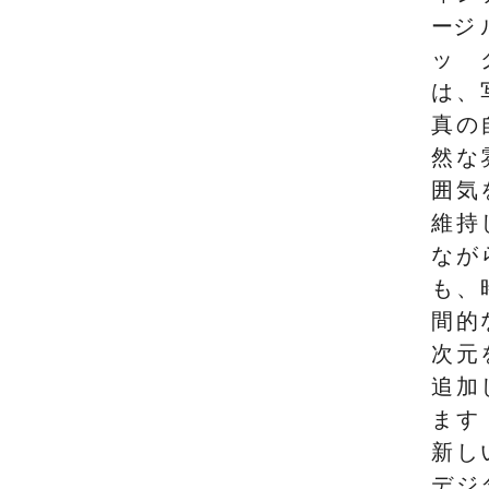
ージ 
ッ
は、
真の
然な
囲気
維持
なが
も、
間的
次元
追加
ます
新し
デジ