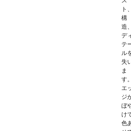
ス
ト
構
造
デ
テ
ル
失
ま
す
エ
ジ
ぼ
け
色