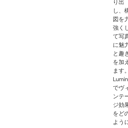
り出
し、
図を
強く
て写
に魅
と趣
を加
ます
Lumin
でヴ
ンテ
ジ効
をど
よう