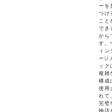
ーを
つけ
こと
でき
から
す。
ィン
ージ 
ック
複雑
構成
使用
れて
完璧
物語