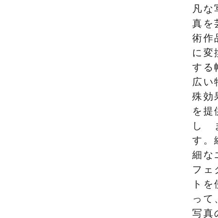
凡な
真を
術作
に変
する
広い
殊効
を提
し
す。
細な
フェ
トを
って
写真