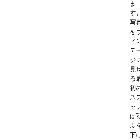
ま
す
写
を
ィ
テ
ジ
見
る
初
ス
ッ
は
度
下