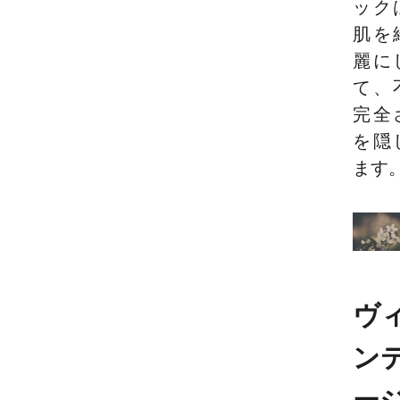
ック
肌を
麗に
て、
完全
を隠
ます
ヴ
ン