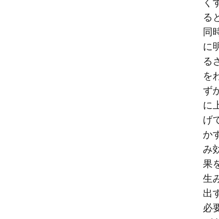
く
る
同
に
る
を
ず
に
げ
か
み
果
生
出
必