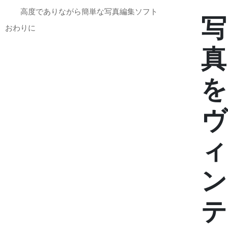
高度でありながら簡単な写真編集ソフト
写
おわりに
真
を
ヴ
ィ
ン
テ