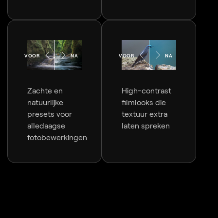
VOOR
NA
VOOR
NA
Zachte en
High-contrast
natuurlijke
filmlooks die
presets voor
textuur extra
alledaagse
laten spreken
fotobewerkingen