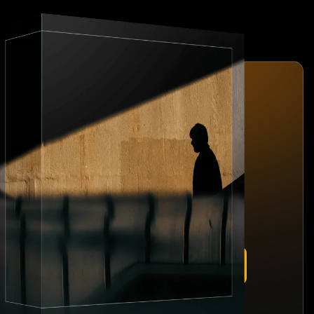
Cinematische Presets
10 Lightroom presets door
Team Skylum
Klaar om je foto's een filmische upgrade te
geven? Download nu gratis onze Lightroom
cinematische presets en maak van alledaagse
momenten buitengewone herinneringen.
GRATIS DOWNLOADEN