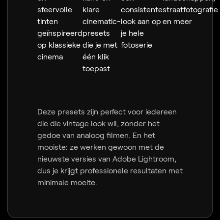
sfeervolle
klare
consistente
straatfotografie
tinten
cinematic-
look aan op
en meer
geïnspireerd
presets
je hele
op klassieke
die je met
fotoserie
cinema
één klik
toepast
Deze presets zijn perfect voor iedereen
die die vintage look wil, zonder het
gedoe van analoog filmen. En het
mooiste: ze werken gewoon met de
nieuwste versies van Adobe Lightroom,
dus je krijgt professionele resultaten met
minimale moeite.