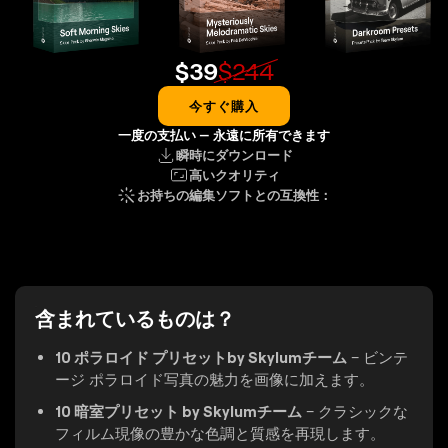
$
39
$
244
今すぐ購入
一度の支払い — 永遠に所有できます
瞬時にダウンロード
高いクオリティ
お持ちの編集ソフトとの互換性：
含まれているものは？
10 ポラロイド プリセットby Skylumチーム
– ビンテ
ージ ポラロイド写真の魅力を画像に加えます。
10 暗室プリセット by Skylumチーム
– クラシックな
フィルム現像の豊かな色調と質感を再現します。