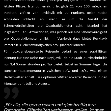
Im Foto-Destination-Ranking belegen Reykjavik und Istanbul die 
letzten Plätze. Istanbul erreicht lediglich 21 von 100 möglichen 
Punkten, gefolgt von Reykjavik mit 22 Punkten. Beide Städte 
schneiden schlecht ab, wenn es um die Anzahl der 
Sehenswürdigkeiten pro Quadratkilometer geht. Istanbul hat 
insgesamt 5.163 Attraktionen, was jedoch nur eine Sehenswürdigkeit 
pro Quadratkilometer ergibt. Im Vergleich dazu bietet Reykjavik 
immerhin 3 Sehenswürdigkeiten pro Quadratkilometer.
Für fotografiebegeisterte Reisende bedarf es einer sorgfältigen 
Planung für eine Reise nach Reykjavik, da die Stadt durchschnittlich 
nur 3,4 Sonnenstunden pro Tag bietet. Selbst im Sommer liegen die 
Durchschnittstemperaturen zwischen 10˚C und 15˚C, was einem 
Herbstwetter ähnelt. Das optimale Wetter erwartet Reisende in den 
Monaten Juni, Juli und August.
„Für alle, die gerne reisen und gleichzeitig ihre
Fotografie-Fähigkeiten verbessern wollen, können