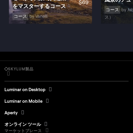
$
69
をマスターするコース
コース
by J
コース
by Vanelli
ス）
SKYLUM製品
Luminar on Desktop
Luminar on Mobile
Aperty
オンライン ツール
マーケットプレース