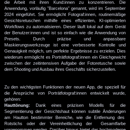
die Arbeit mit ihren Kund:innen zu konzentrieren. Die 
Anwendung, vorläufig "Barcelona" genannt, wird im September 
2024 eingeführt. Sie ermöglicht Fotograf:innen, routinemäßige 
Gesichtsretuschen mithilfe eines effizienten, KI-optimierten 
Workflows zu automatisieren. Dieser läuft lokal auf dem Gerät 
der Benutzer:innen und ist so einfach wie die Anwendung von 
Presets. Durch präzise und anpassbare 
Maskierungswerkzeuge ist eine verbesserte Kontrolle und 
Genauigkeit möglich, um perfekte Ergebnisse zu erzielen. Dies 
wiederum ermöglicht es Porträtfotograf:innen ein Gleichgewicht 
zwischen der zeitintensiven Aufgabe der Fotoretusche sowie 
dem Shooting und Ausbau ihres Geschäfts sicherzustellen. 
Zu den wichtigsten Funktionen der neuen App, die speziell für 
die Ansprüche von Porträtfotograf:innen entwickelt wurde, 
Hauttönung:
Dank eines präzisen Modells für die
Segmentierung der Gesichtshaut können subtile Änderungen
am Hautton bestimmter Bereiche, wie die Entfernung des
Rotstichs oder der Vereinheitlichung der Gesamtfarbe
vorgenommen werden. Darüber hinaus bietet das hochmoderne