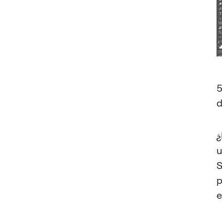
d
¿
S
p
e