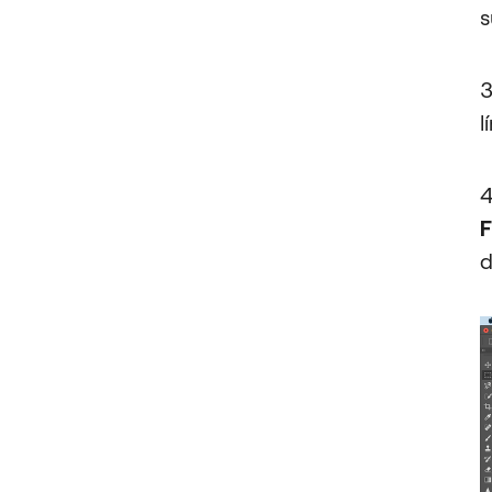
s
3
l
4
F
d