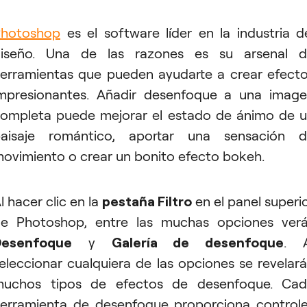
hotoshop
es el software líder en la industria d
iseño. Una de las razones es su arsenal 
erramientas que pueden ayudarte a crear efect
mpresionantes. Añadir desenfoque a una imag
ompleta puede mejorar el estado de ánimo de 
aisaje romántico, aportar una sensación 
ovimiento o crear un bonito efecto bokeh.
l hacer clic en la
pestaña Filtro
en el panel superi
e Photoshop, entre las muchas opciones ver
Desenfoque
y
Galería de desenfoque
. A
eleccionar cualquiera de las opciones se revelar
uchos tipos de efectos de desenfoque. Ca
erramienta de desenfoque proporciona control