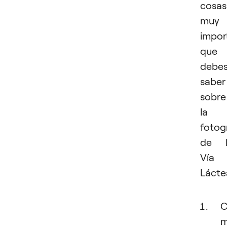
cosas
muy
impor
que
debe
saber
sobre
la
fotog
de l
Vía
Lácte
C
m