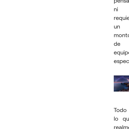
pensa
ni
requi
un
mont
de
equip
espec
Todo
lo q
realm