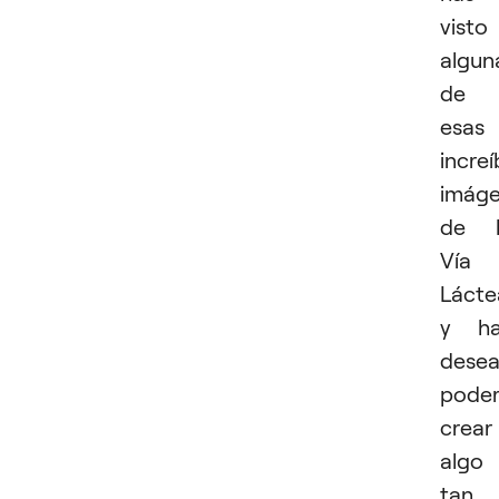
visto
algun
de
esas
increí
imág
de l
Vía
Lácte
y ha
dese
pode
crear
algo
tan