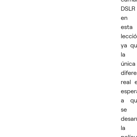
DSLR
en
esta
lecció
ya q
la
única
difer
real 
esper
a qu
se
desarr
la
pelícu