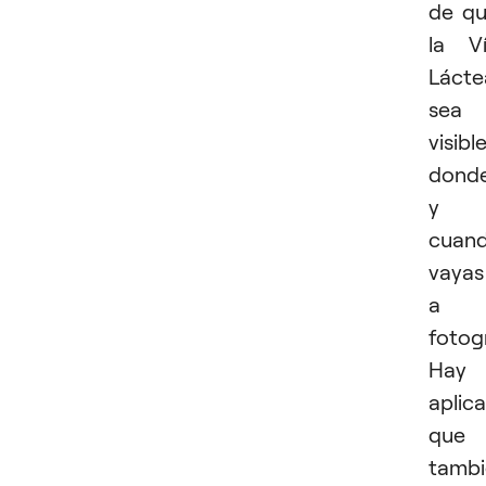
de q
la V
Lácte
sea
visibl
dond
y
cuan
vayas
a
fotogr
Hay
aplic
que
tambi