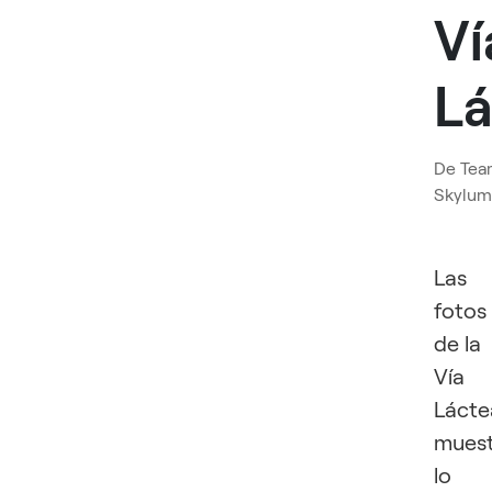
Ví
Lá
De
Tea
Skylum
Las
fotos
de la
Vía
Lácte
mues
lo