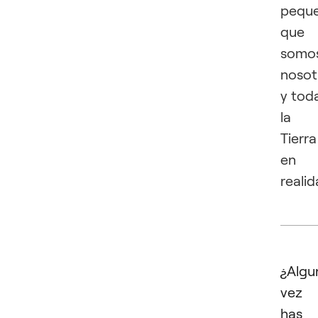
pequ
que
somo
nosot
y tod
la
Tierra
en
realid
¿Algu
vez
has