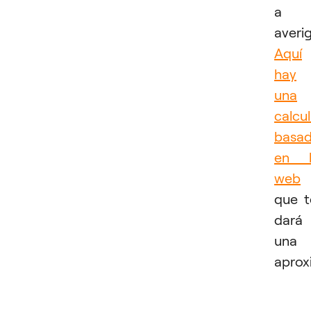
a
averig
Aquí
hay
una
calcu
basa
en l
web
que t
dará
una
aprox