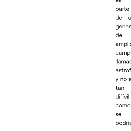
parte
de u
géne
de
ampli
camp
llama
astro
y no 
tan
difícil
como
se
podrí