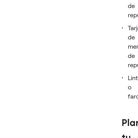
de
rep
Tar
de
me
de
rep
Lin
o
far
Pla
tu