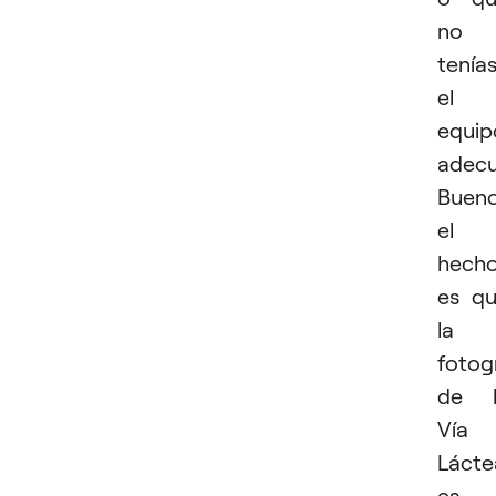
no
tenía
el
equip
adecu
Bueno
el
hech
es q
la
fotog
de l
Vía
Lácte
es