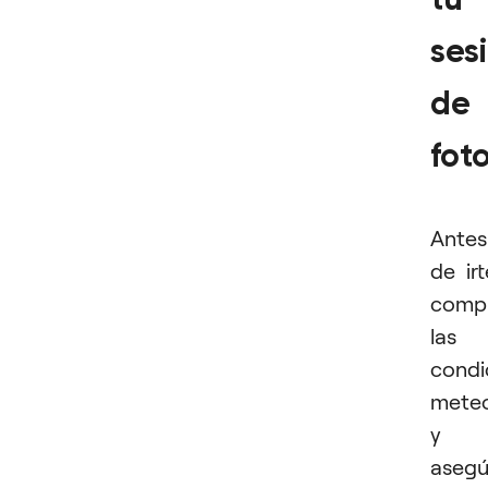
ses
de
fot
Antes
de irt
comp
las
condi
meteo
y
asegú