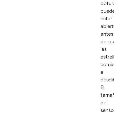
obtur
pued
estar
abier
antes
de q
las
estrel
comi
a
desdi
El
tama
del
senso