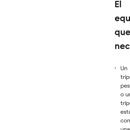
El
equ
qu
nec
Un
trí
pe
o u
trí
est
co
una