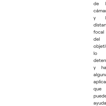
de l
cáma
y l
dista
focal
del
objet
lo
deter
y ha
algun
aplic
que
pued
ayuda