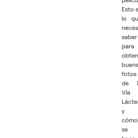
Esto 
lo q
neces
saber
para
obten
buen
fotos
de l
Vía
Lácte
y
cómo
se