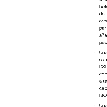
bol
de
are
par
aña
pes
Un
cá
DS
co
alt
cap
ISO
Un