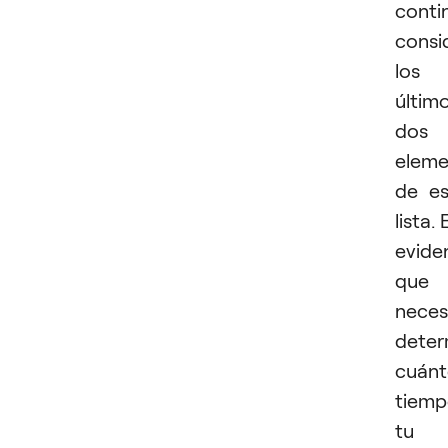
conti
consi
los
últim
dos
eleme
de e
lista. 
evide
que
neces
deter
cuán
tiem
tu