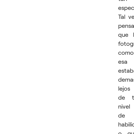
espec
Tal v
pensa
que 
fotog
como
esa
estab
dema
lejos
de t
nivel
de
habil
o qu