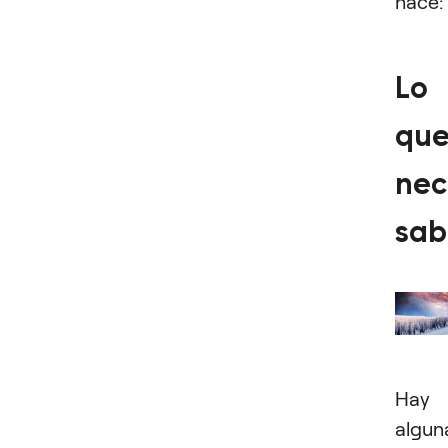
hace:
Lo
qu
nec
sab
Hay
algun