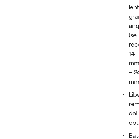
len
gra
ang
(se
rec
14
m
– 2
mm
Lib
rem
del
obt
Bat