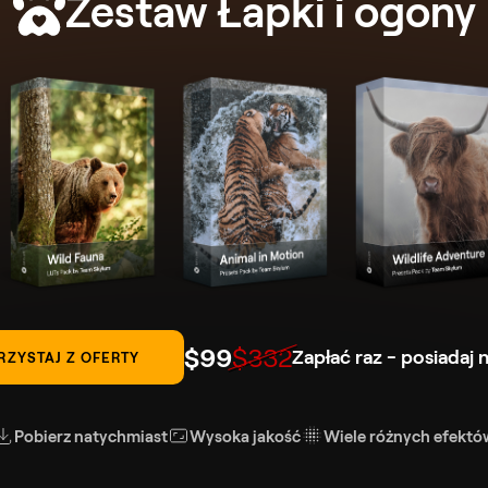
Zestaw Łapki i ogony
$
99
$
332
Zapłać raz - posiadaj 
RZYSTAJ Z OFERTY
Pobierz natychmiast
Wysoka jakość
Wiele różnych efektó