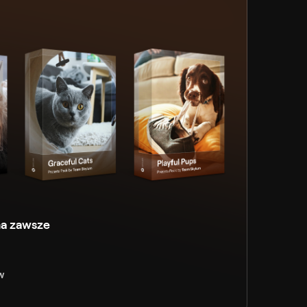
na zawsze
w