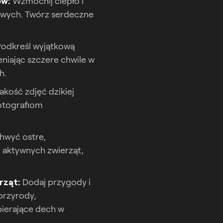
ów:
Wzmocnij ciepło i
owych. Twórz serdeczne
odkreśl wyjątkową
niając szczere chwile w
h.
akość zdjęć dzikiej
fotografiom
hwyć ostre,
j aktywnych zwierząt,
rząt:
Dodaj przygody i
przyrody,
pierające dech w