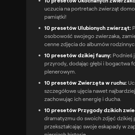
10 presetów Ukochanych zwierzak
uczucia na portretach zwierząt dom
pamiątki!
10 presetów Ulubionych zwierząt:
P
osobowość swojego zwierzaka, zamie
cenne zdjęcia do albumów rodzinnyc
10 presetów dzikiej fauny:
Podnieś j
przyrody, dodając głębi i bogactwa 
plenerowym.
10 presetów Zwierzęta w ruchu:
Uc
szczegółowe ujęcia nawet najbardzie
zachowując ich energię i ducha.
10 presetów Przygody dzikich zwie
dramatyzmu do swoich zdjęć dzikiej 
przekształcając swoje eskapady w za
piersiach historie.