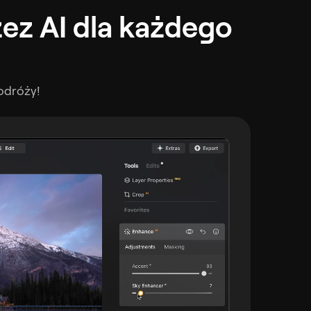
zez AI dla każdego
odróży!