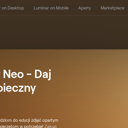
r on Desktop
Luminar on Mobile
Aperty
Marketplace
 Neo - Daj
pieczny
ędziom do edycji zdjęć opartym
wierzętom w potrzebie!
Zakup