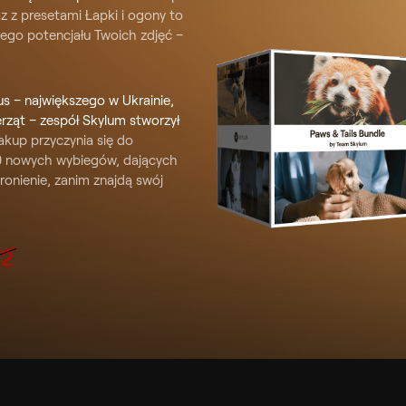
z presetami Łapki i ogony to
nego potencjału Twoich zdjęć –
us – największego w Ukrainie,
rząt – zespół Skylum stworzył
kup przyczynia się do
100 nowych wybiegów, dających
ronienie, zanim znajdą swój
2