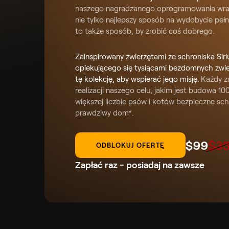
naszego nagradzanego oprogramowania wraz 
nie tylko najlepszy sposób na wydobycie peł
to także sposób, by zrobić coś dobrego.
Zainspirowany zwierzętami ze schroniska Siri
opiekującego się tysiącami bezdomnych zwie
tę kolekcję, aby wspierać jego misję.
Każdy za
realizacji naszego celu, jakim jest budowa 
większej liczbie psów i kotów bezpieczne sch
prawdziwy dom*.
$
99
$
33
ODBLOKUJ OFERTĘ
Zapłać raz - posiadaj na zawsze