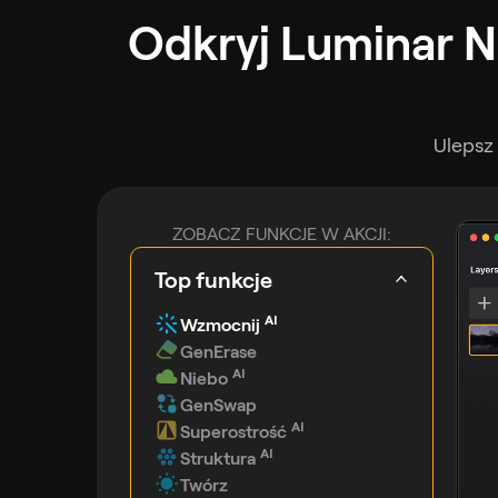
Odkryj Luminar Ne
Ulepsz
ZOBACZ FUNKCJE W AKCJI:
Top funkcje
AI
Wzmocnij
GenErase
AI
Niebo
GenSwap
AI
Superostrość
AI
Struktura
Twórz