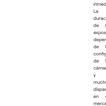
inmed
La
durac
de l
expos
depe
de l
confi
de l
cámar
y
much
dispa
en e
merc