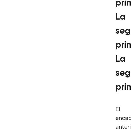
pri
La
seg
pri
La
seg
pri
El
enca
anter