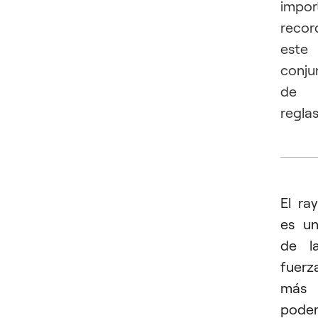
impor
recor
este
conju
de
reglas
El ra
es u
de l
fuerz
más
poder