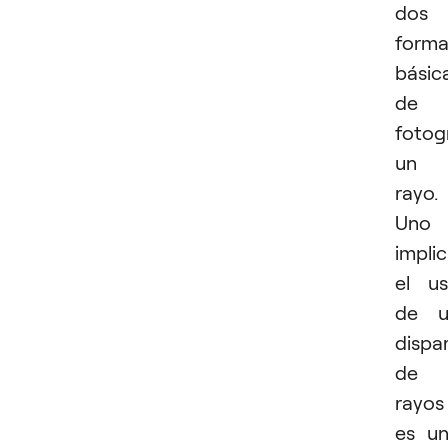
dos
forma
básic
de
fotog
un
rayo.
Uno
impli
el u
de u
dispa
de
rayos
es u