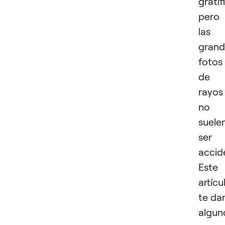
gratif
pero
las
grand
fotos
de
rayos
no
suele
ser
accid
Este
artícu
te da
algun