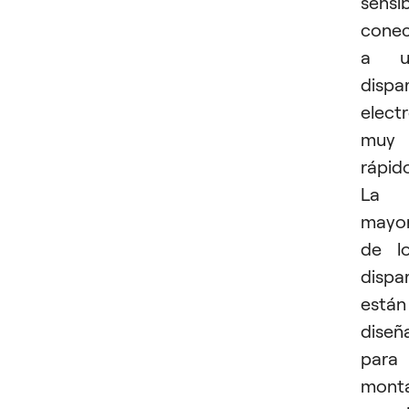
sensi
cone
a u
dispa
elect
muy
rápido
La
mayor
de l
dispa
están
diseñ
para
mont