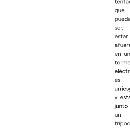
tenta
que
pued
ser,
estar
afuer
en u
torm
eléctr
es
arrie
y est
junto
un
trípo