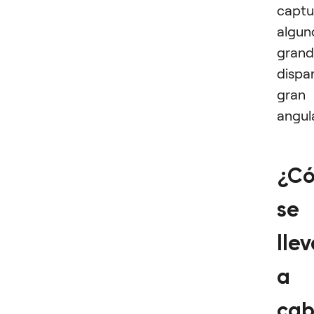
captu
algun
grand
dispa
gran
angula
¿C
se
lle
a
cab