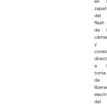
en l
zapat
del
flash
de l
cáma
y
conec
direc
a l
toma
de
libera
elect
del