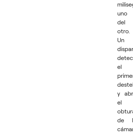
milis
uno
del
otro.
Un
dispa
detec
el
prime
deste
y ab
el
obtur
de l
cáma