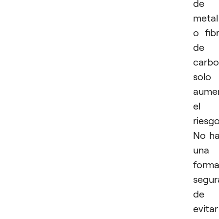
de
metal
o fib
de
carb
solo
aume
el
riesgo
No h
una
form
segur
de
evitar