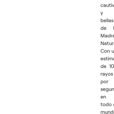
cauti
y
bellas
de l
Madr
Natur
Con 
estim
de 1
rayos
por
segu
en
todo 
mund