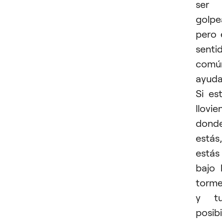
ser
golpe
pero 
senti
comú
ayuda
Si es
llovi
dond
estás,
estás
bajo 
torm
y tu
posib