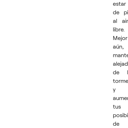
estar
de p
al ai
libre.
Mejor
aún,
mant
aleja
de l
torm
y
aume
tus
posib
de