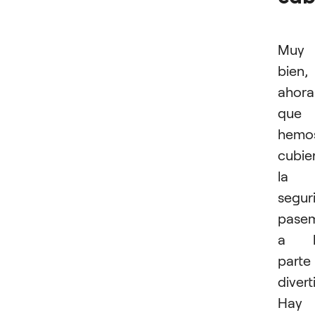
Muy
bien,
ahora
que
hemo
cubie
la
segur
pase
a l
parte
divert
Hay