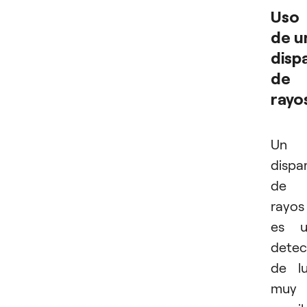
Uso
de u
disp
de
rayo
Un
dispa
de
rayos
es u
detec
de l
muy