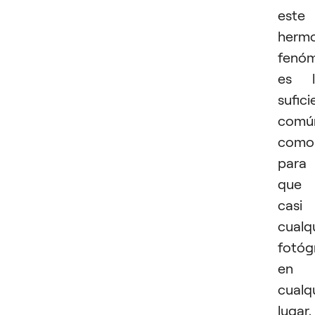
este
herm
fenó
es l
sufic
comú
como
para
que
casi
cualq
fotóg
en
cualq
lugar,