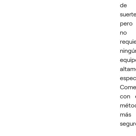
de
suerte
pero
no
requi
ningú
equip
altam
espec
Come
con 
méto
más
segur