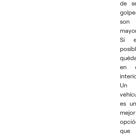
de s
golp
son
mayor
Si e
posibl
quéd
en e
interio
Un
vehíc
es u
mejor
opció
que