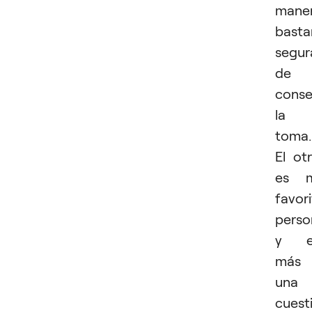
mane
basta
segur
de
conse
la
toma.
El ot
es m
favor
perso
y e
más
una
cuest