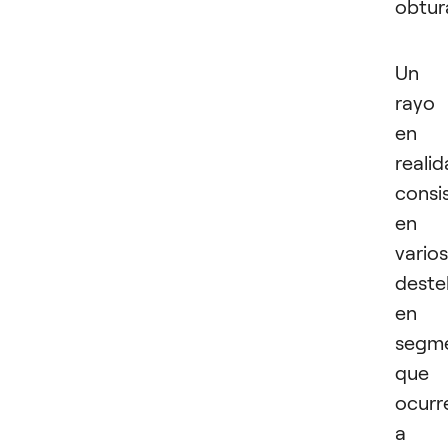
obtur
Un
rayo
en
reali
consi
en
varios
deste
en
segm
que
ocurr
a