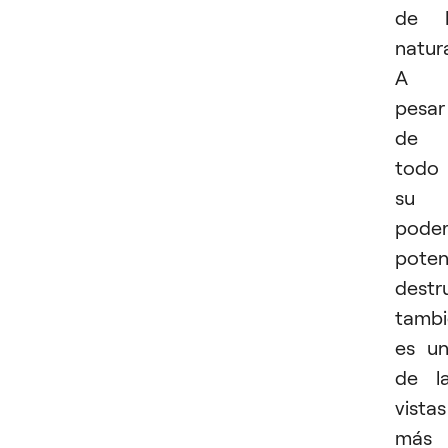
de l
natur
A
pesar
de
todo
su
pode
poten
destr
tambi
es u
de l
vistas
más