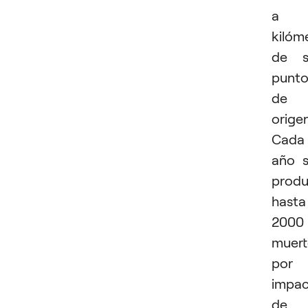
a
kilóm
de s
punt
de
origen
Cada
año 
prod
hasta
2000
muert
por
impac
de