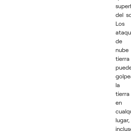
superf
del so
Los
ataqu
de
nube
tierra
pued
golpe
la
tierra
en
cualq
lugar,
inclu