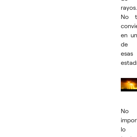
rayos.
No t
convi
en u
de
esas
estadí
No
impor
lo