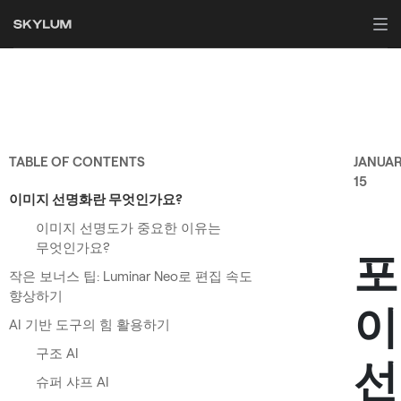
TABLE OF CONTENTS
JANUA
15
이미지 선명화란 무엇인가요?
이미지 선명도가 중요한 이유는
무엇인가요?
포
작은 보너스 팁: Luminar Neo로 편집 속도
향상하기
이
AI 기반 도구의 힘 활용하기
구조 AI
선
슈퍼 샤프 AI