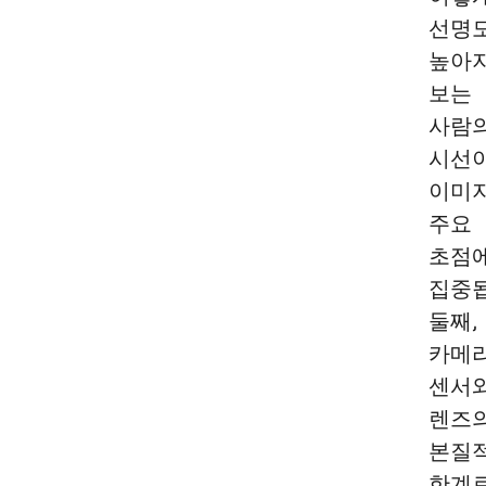
선명
높아
보는
사람
시선
이미
주요
초점
집중됩
둘째,
카메
센서
렌즈
본질
한계