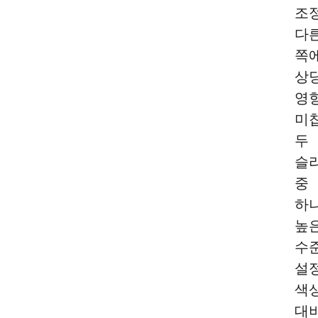
조
다
쪽
상
영
미
두
슬
중
하
높
수
설
색
대