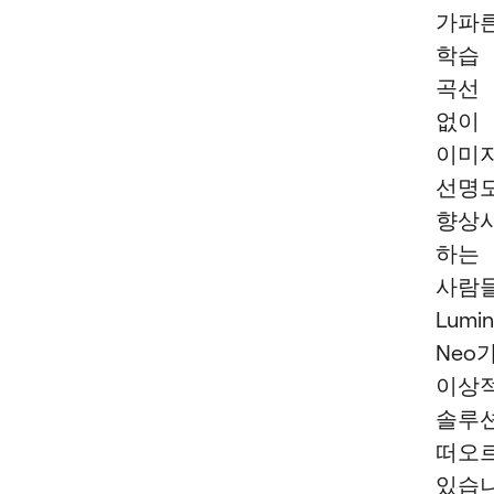
가파
학습
곡선
없이
이미
선명
향상
하는
사람
Lumin
Neo
이상
솔루
떠오
있습니