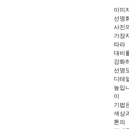
이미
선명
사진
가장
따라
대비
강화
선명
디테
높입니
이
기법
색상
톤의