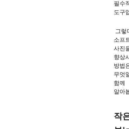
필수
도구입
그렇
소프
사진
향상
방법
무엇
함께
알아봅
작