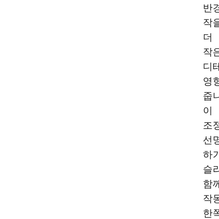
반
작
더
작
디
영
줍니
이
조
선
하
슬
함
작
한