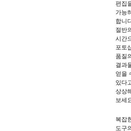
편집
가능
합니다
절반
시간
포토
품질
결과
얻을 
있다
상상
보세요
복잡
도구