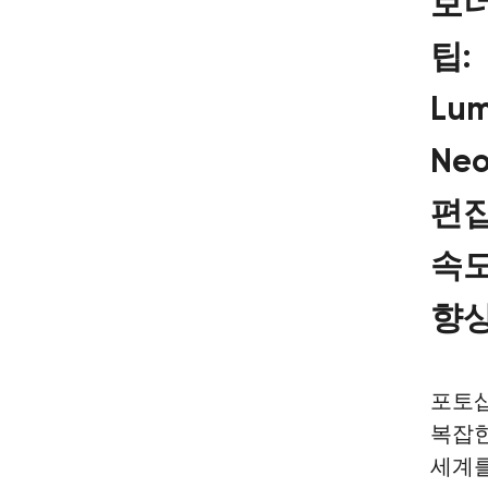
보
팁:
Lum
Ne
편
속
향
포토
복잡
세계