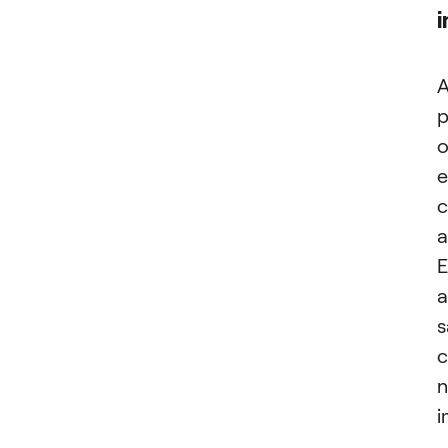
A
p
o
e
c
a
E
a
s
c
n
i