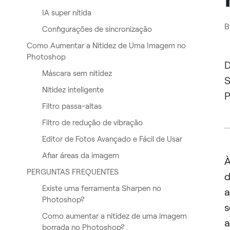
IA super nítida
B
Configurações de sincronização
Como Aumentar a Nitidez de Uma Imagem no
Photoshop
D
Máscara sem nitidez
S
Nitidez inteligente
P
Filtro passa-altas
Filtro de redução de vibração
Editor de Fotos Avançado e Fácil de Usar
Afiar áreas da imagem
PERGUNTAS FREQUENTES
d
Existe uma ferramenta Sharpen no
a
Photoshop?
Como aumentar a nitidez de uma imagem
a
borrada no Photoshop?