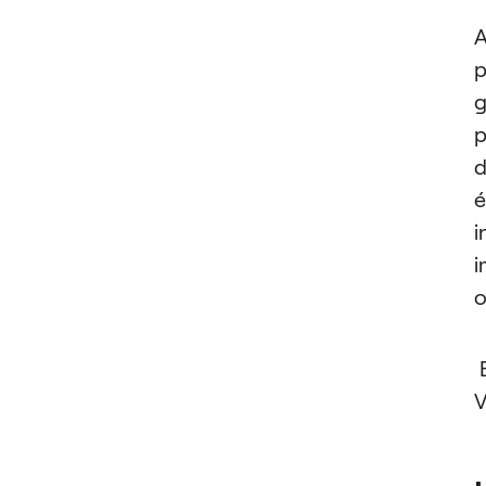
A
p
g
p
d
i
i
o
E
V