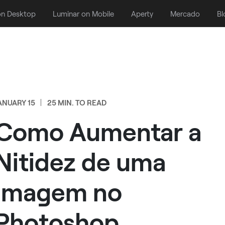
on Desktop
Luminar on Mobile
Aperty
Mercado
Bl
ANUARY 15
25 MIN. TO READ
Como Aumentar a
Nitidez de uma
Imagem no
Photoshop