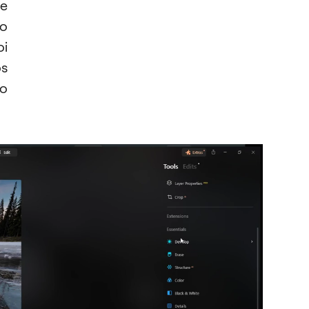
de
mo
oi
os
ão