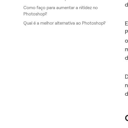
d
Como faço para aumentar a nitidez no
Photoshop?
E
Qual é a melhor alternativa ao Photoshop?
P
o
m
d
D
n
d